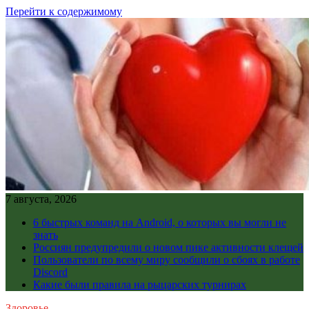
Перейти к содержимому
7 августа, 2026
6 быстрых команд на Android, о которых вы могли не
знать
Россиян предупредили о новом пике активности клещей
Пользователи по всему миру сообщили о сбоях в работе
Discord
Какие были правила на рыцарских турнирах
Здоровье