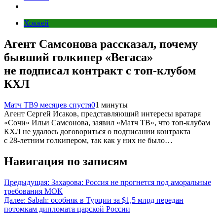
Хоккей
Агент Самсонова рассказал, почему
бывший голкипер «Вегаса»
не подписал контракт с топ‑клубом
КХЛ
Матч ТВ
9 месяцев спустя
0
1 минуты
Агент Сергей Исаков, представляющий интересы вратаря
«Сочи» Ильи Самсонова, заявил «Матч ТВ», что топ‑клубам
КХЛ не удалось договориться о подписании контракта
с 28‑летним голкипером, так как у них не было…
Навигация по записям
Предыдущая:
Захарова: Россия не прогнется под аморальные
требования МОК
Далее:
Sabah: особняк в Турции за $1,5 млрд передан
потомкам дипломата царской России