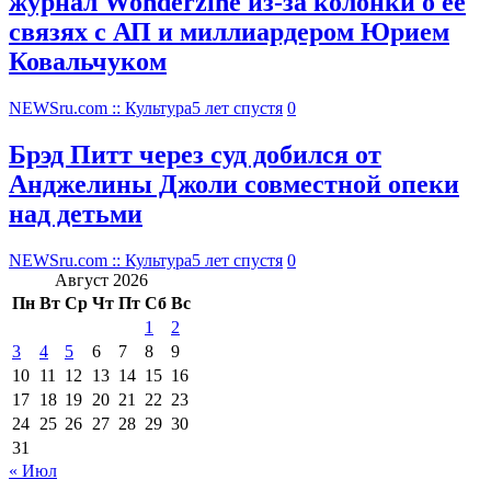
журнал Wonderzine из-за колонки о ее
связях с АП и миллиардером Юрием
Ковальчуком
NEWSru.com :: Культура
5 лет спустя
0
Брэд Питт через суд добился от
Анджелины Джоли совместной опеки
над детьми
NEWSru.com :: Культура
5 лет спустя
0
Август 2026
Пн
Вт
Ср
Чт
Пт
Сб
Вс
1
2
3
4
5
6
7
8
9
10
11
12
13
14
15
16
17
18
19
20
21
22
23
24
25
26
27
28
29
30
31
« Июл