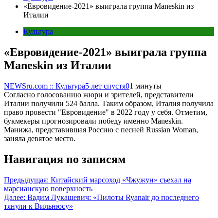
«Евровидение-2021» выиграла группа Maneskin из
Италии
Культура
«Евровидение-2021» выиграла группа
Maneskin из Италии
NEWSru.com :: Культура
5 лет спустя
0
1 минуты
Согласно голосованию жюри и зрителей, представители
Италии получили 524 балла. Таким образом, Италия получила
право провести "Евровидение" в 2022 году у себя. Отметим,
букмекеры прогнозировали победу именно Maneskin.
Манижа, представившая Россию с песней Russian Woman,
заняла девятое место.
Навигация по записям
Предыдущая:
Китайский марсоход «Чжужун» съехал на
марсианскую поверхность
Далее:
Вадим Лукашевич: «Пилоты Ryanair до последнего
тянули к Вильнюсу»