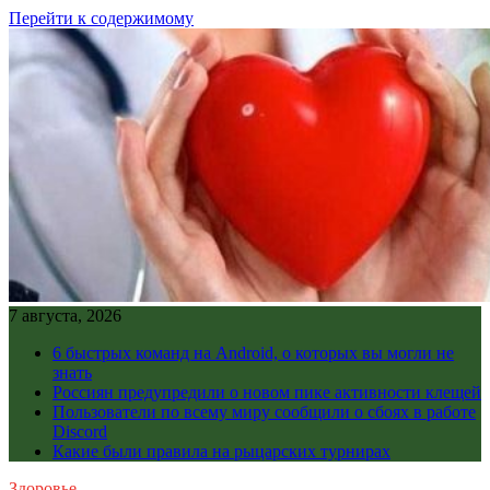
Перейти к содержимому
7 августа, 2026
6 быстрых команд на Android, о которых вы могли не
знать
Россиян предупредили о новом пике активности клещей
Пользователи по всему миру сообщили о сбоях в работе
Discord
Какие были правила на рыцарских турнирах
Здоровье