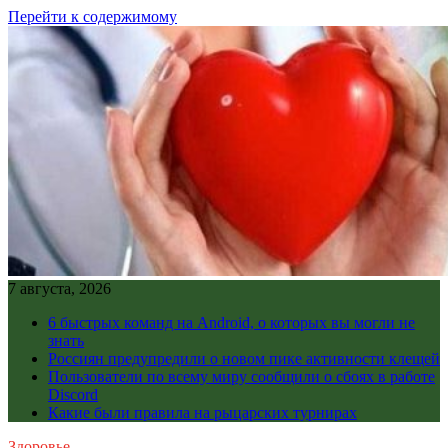
Перейти к содержимому
7 августа, 2026
6 быстрых команд на Android, о которых вы могли не
знать
Россиян предупредили о новом пике активности клещей
Пользователи по всему миру сообщили о сбоях в работе
Discord
Какие были правила на рыцарских турнирах
Здоровье