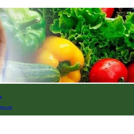
ь
iscord