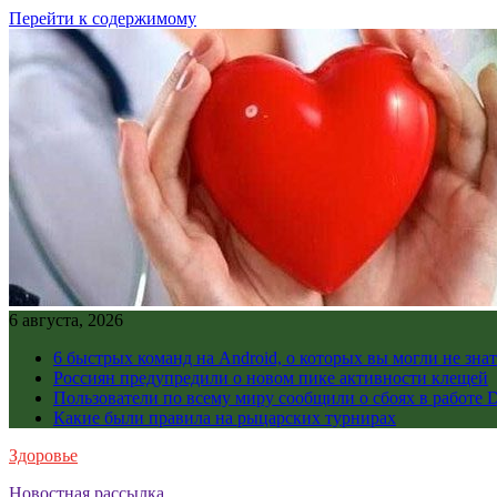
Перейти к содержимому
6 августа, 2026
6 быстрых команд на Android, о которых вы могли не знат
Россиян предупредили о новом пике активности клещей
Пользователи по всему миру сообщили о сбоях в работе D
Какие были правила на рыцарских турнирах
Здоровье
Новостная рассылка