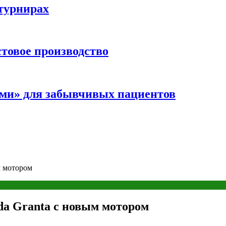
турнирах
стовое производство
ми» для забывчивых пациентов
м мотором
da Granta с новым мотором