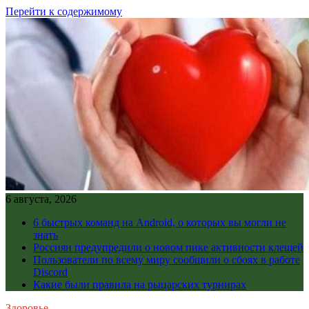
Перейти к содержимому
6 августа, 2026
6 быстрых команд на Android, о которых вы могли не
знать
Россиян предупредили о новом пике активности клещей
Пользователи по всему миру сообщили о сбоях в работе
Discord
Какие были правила на рыцарских турнирах
Здоровье