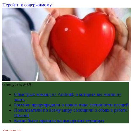
Перейти к содержимому
6 августа, 2026
6 быстрых команд на Android, о которых вы могли не
знать
Россиян предупредили о новом пике активности клещей
Пользователи по всему миру сообщили о сбоях в работе
Discord
Какие были правила на рыцарских турнирах
Здоровье