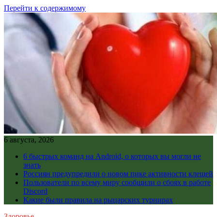
Перейти к содержимому
6 августа, 2026
6 быстрых команд на Android, о которых вы могли не
знать
Россиян предупредили о новом пике активности клещей
Пользователи по всему миру сообщили о сбоях в работе
Discord
Какие были правила на рыцарских турнирах
Здоровье