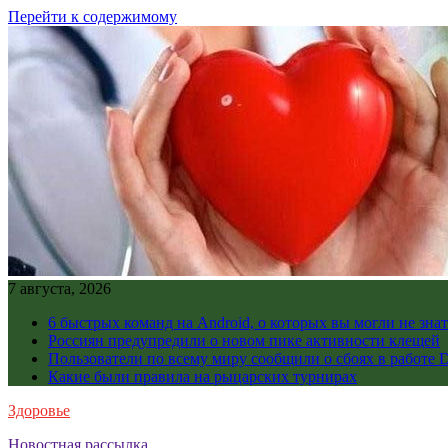
Перейти к содержимому
7 августа, 2026
6 быстрых команд на Android, о которых вы могли не знат
Россиян предупредили о новом пике активности клещей
Пользователи по всему миру сообщили о сбоях в работе D
Какие были правила на рыцарских турнирах
Здоровье
Новостная рассылка