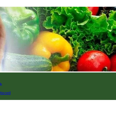
ь
iscord