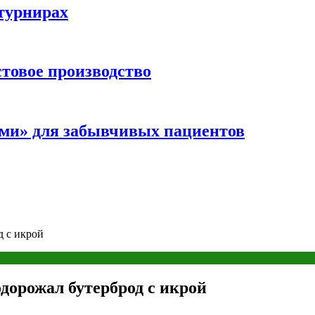
турнирах
стовое производство
ми» для забывчивых пациентов
д с икрой
одорожал бутерброд с икрой