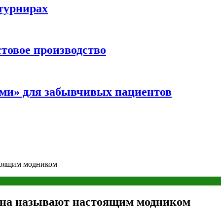
турнирах
стовое производство
ми» для забывчивых пациентов
стоящим модником
сяна называют настоящим модником