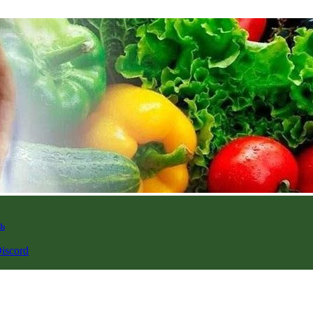
ь
iscord