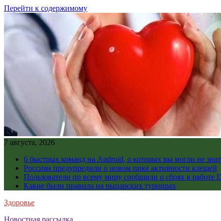
Перейти к содержимому
7 августа, 2026
6 быстрых команд на Android, о которых вы могли не знат
Россиян предупредили о новом пике активности клещей
Пользователи по всему миру сообщили о сбоях в работе D
Какие были правила на рыцарских турнирах
Здоровье
Новостная рассылка