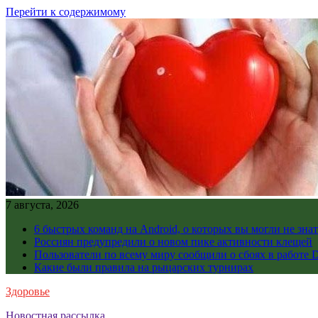
Перейти к содержимому
7 августа, 2026
6 быстрых команд на Android, о которых вы могли не знат
Россиян предупредили о новом пике активности клещей
Пользователи по всему миру сообщили о сбоях в работе D
Какие были правила на рыцарских турнирах
Здоровье
Новостная рассылка