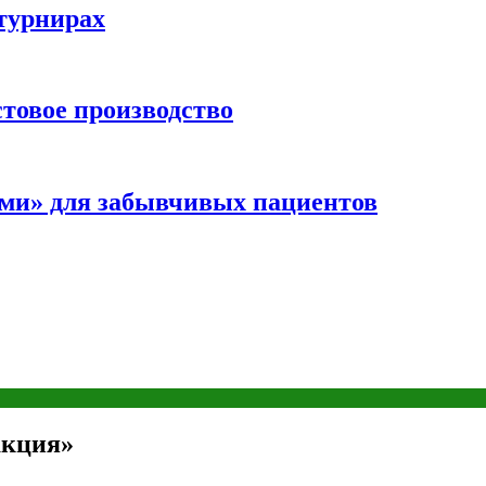
турнирах
стовое производство
ми» для забывчивых пациентов
акция»