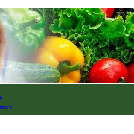
ь
iscord