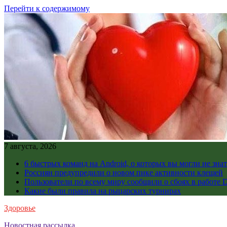
Перейти к содержимому
7 августа, 2026
6 быстрых команд на Android, о которых вы могли не знат
Россиян предупредили о новом пике активности клещей
Пользователи по всему миру сообщили о сбоях в работе D
Какие были правила на рыцарских турнирах
Здоровье
Новостная рассылка