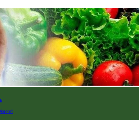
ь
iscord