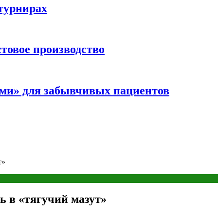
турнирах
стовое производство
ми» для забывчивых пациентов
т»
ь в «тягучий мазут»