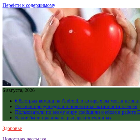
Перейти к содержимому
6 августа, 2026
6 быстрых команд на Android, о которых вы могли не знат
Россиян предупредили о новом пике активности клещей
Пользователи по всему миру сообщили о сбоях в работе D
Какие были правила на рыцарских турнирах
Здоровье
Новостная рассылка