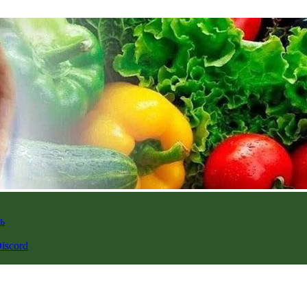
ь
iscord