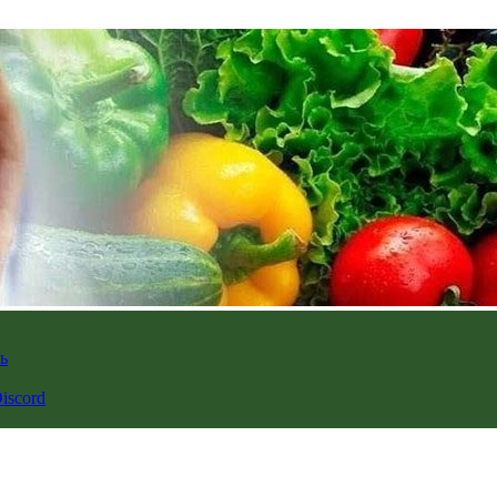
ь
iscord