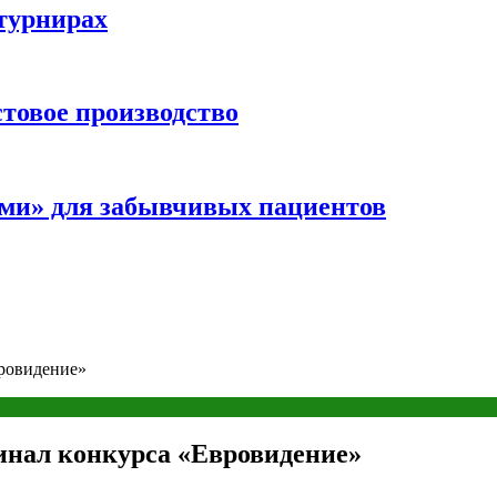
турнирах
стовое производство
ми» для забывчивых пациентов
ровидение»
нал конкурса «Евровидение»