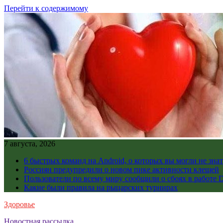
Перейти к содержимому
7 августа, 2026
6 быстрых команд на Android, о которых вы могли не знат
Россиян предупредили о новом пике активности клещей
Пользователи по всему миру сообщили о сбоях в работе D
Какие были правила на рыцарских турнирах
Здоровье
Новостная рассылка