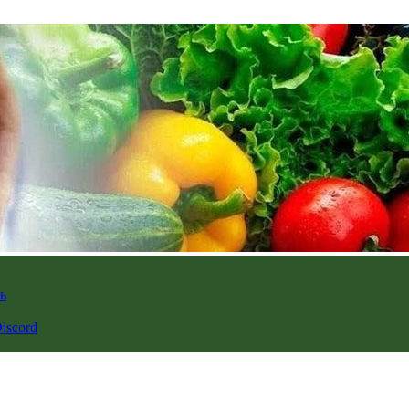
ь
iscord