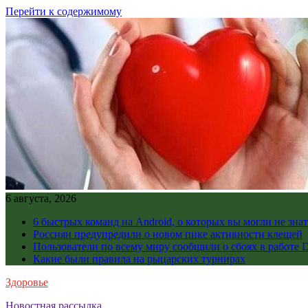
Перейти к содержимому
6 августа, 2026
6 быстрых команд на Android, о которых вы могли не знат
Россиян предупредили о новом пике активности клещей
Пользователи по всему миру сообщили о сбоях в работе D
Какие были правила на рыцарских турнирах
Здоровье
Новостная рассылка