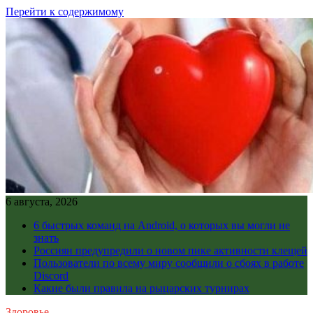
Перейти к содержимому
6 августа, 2026
6 быстрых команд на Android, о которых вы могли не
знать
Россиян предупредили о новом пике активности клещей
Пользователи по всему миру сообщили о сбоях в работе
Discord
Какие были правила на рыцарских турнирах
Здоровье