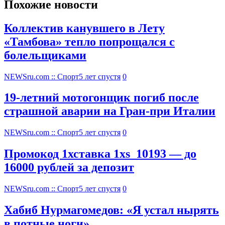
Похожие новости
Коллектив канувшего в Лету
«Тамбова» тепло попрощался с
болельщиками
NEWSru.com :: Спорт
5 лет спустя
0
19-летний мотогонщик погиб после
страшной аварии на Гран-при Италии
NEWSru.com :: Спорт
5 лет спустя
0
Промокод 1хставка 1xs_10193 — до
16000 рублей за депозит
NEWSru.com :: Спорт
5 лет спустя
0
Хабиб Нурмагомедов: «Я устал нырять
в потные ноги»