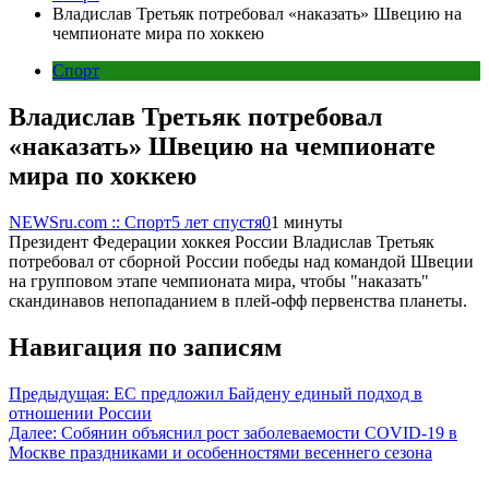
Владислав Третьяк потребовал «наказать» Швецию на
чемпионате мира по хоккею
Спорт
Владислав Третьяк потребовал
«наказать» Швецию на чемпионате
мира по хоккею
NEWSru.com :: Спорт
5 лет спустя
0
1 минуты
Президент Федерации хоккея России Владислав Третьяк
потребовал от сборной России победы над командой Швеции
на групповом этапе чемпионата мира, чтобы "наказать"
скандинавов непопаданием в плей-офф первенства планеты.
Навигация по записям
Предыдущая:
ЕС предложил Байдену единый подход в
отношении России
Далее:
Собянин объяснил рост заболеваемости COVID-19 в
Москве праздниками и особенностями весеннего сезона