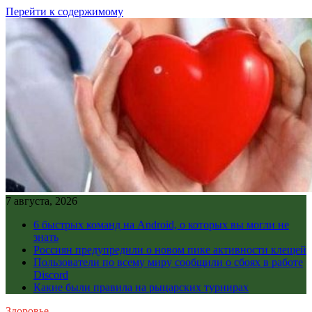
Перейти к содержимому
7 августа, 2026
6 быстрых команд на Android, о которых вы могли не
знать
Россиян предупредили о новом пике активности клещей
Пользователи по всему миру сообщили о сбоях в работе
Discord
Какие были правила на рыцарских турнирах
Здоровье