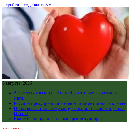
Перейти к содержимому
6 августа, 2026
6 быстрых команд на Android, о которых вы могли не
знать
Россиян предупредили о новом пике активности клещей
Пользователи по всему миру сообщили о сбоях в работе
Discord
Какие были правила на рыцарских турнирах
Здоровье