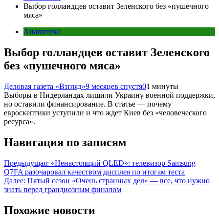
Выбор голландцев оставит Зеленского без «пушечного
мяса»
Аналитика
Выбор голландцев оставит Зеленского
без «пушечного мяса»
Деловая газета «Взгляд»
9 месяцев спустя
0
1 минуты
Выборы в Нидерландах лишили Украину военной поддержки,
но оставили финансирование. В статье — почему
евроскептики уступили и что ждет Киев без «человеческого
ресурса».
Навигация по записям
Предыдущая:
«Ненастоящий QLED»: телевизор Samsung
Q7FA разочаровал качеством дисплея по итогам теста
Далее:
Пятый сезон «Очень странных дел» — все, что нужно
знать перед грандиозным финалом
Похожие новости